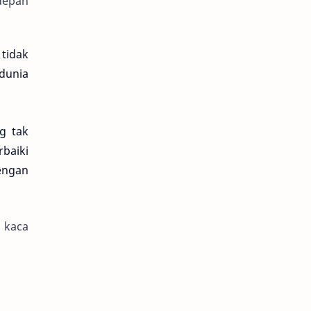
 depan
tidak
 dunia
g tak
baiki
engan
 kaca