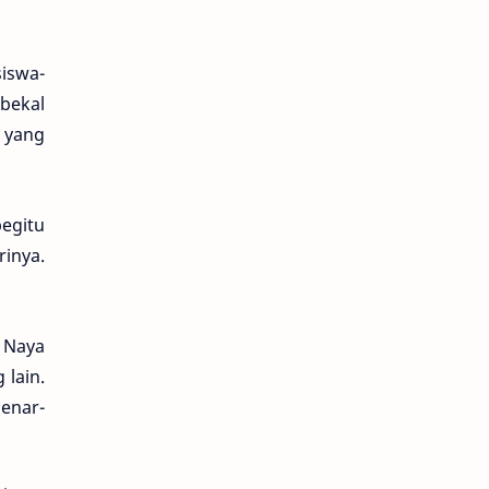
siswa-
bekal
n yang
egitu
inya.
 Naya
 lain.
benar-