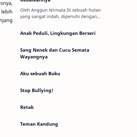
snya,
Oleh Anggun Nirmala Di sebuah hutan
 lebih
yang sangat indah, dipenuhi dengan
njang
bunga-bunga, serta pohon besar yang
menjulang tinggi. Ada seorang peri
Anak Peduli, Lingkungan Berseri
bernama…
Sang Nenek dan Cucu Semata
Wayangnya
Aku sebuah Buku
Stop Bullying!
Retak
Teman Kandung