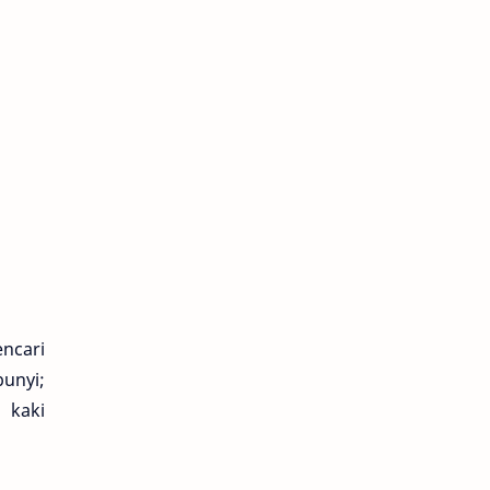
encari
bunyi;
 kaki