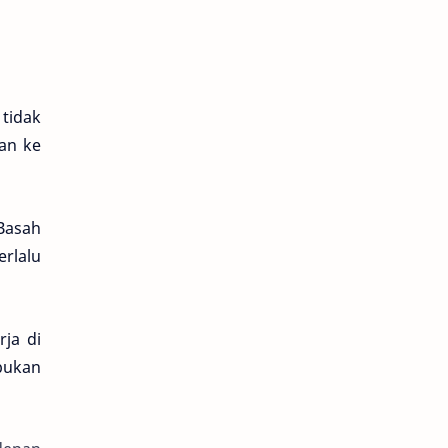
tidak
an ke
Basah
rlalu
ja di
bukan