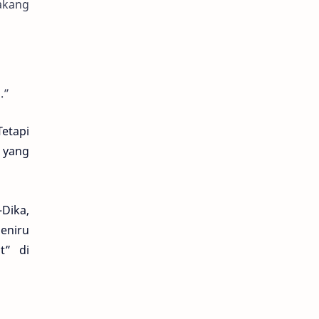
akang
.”
Tetapi
a yang
Dika,
eniru
t” di