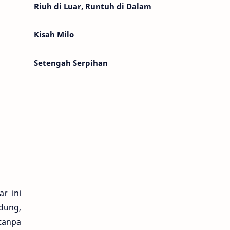
Riuh di Luar, Runtuh di Dalam
Kisah Milo
Setengah Serpihan
r ini
dung,
tanpa