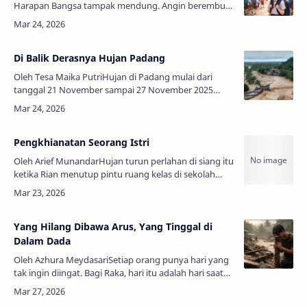
Harapan Bangsa tampak mendung. Angin berembus
pelan, menggerakkan daun-daun di halaman sekolah.
Di antara anak-anak yang berlarian me…
Di Balik Derasnya Hujan Padang
Oleh Tesa Maika PutriHujan di Padang mulai dari
tanggal 21 November sampai 27 November 2025
seperti doa yang tak henti-hentinya jatuh dari langit
tanpa jeda. Setiap pagi aku b…
Pengkhianatan Seorang Istri
Oleh Arief MunandarHujan turun perlahan di siang itu
ketika Rian menutup pintu ruang kelas di sekolah
tempat ia mengajar. Langit tampak seperti lembaran
abu-abu yang lelah menahan …
Yang Hilang Dibawa Arus, Yang Tinggal di
Dalam Dada
Oleh Azhura MeydasariSetiap orang punya hari yang
tak ingin diingat. Bagi Raka, hari itu adalah hari saat
hujan tidak lagi hanya menjadi suara di atap
melainkan menjadi pemisah ant…