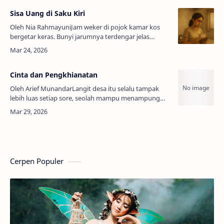
Sisa Uang di Saku Kiri
Oleh Nia RahmayuniJam weker di pojok kamar kos
bergetar keras. Bunyi jarumnya terdengar jelas
karena hanya itu yang bergerak di pagi hari. Rania
membuka mata perlahan, menatap lang…
Cinta dan Pengkhianatan
Oleh Arief MunandarLangit desa itu selalu tampak
lebih luas setiap sore, seolah mampu menampung
segala rahasia yang dipendam warganya. Di antara
hamparan sawah yang mulai meng…
Cerpen Populer