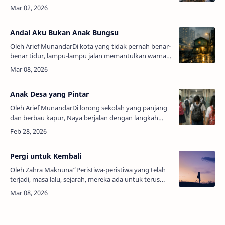
di jalan-jalan layang, dan suara klakson yang
bersahut-sahutan setiap pagi. Di …
Andai Aku Bukan Anak Bungsu
Oleh Arief MunandarDi kota yang tidak pernah benar-
benar tidur, lampu-lampu jalan memantulkan warna
kuning pucat di genangan hujan malam. Gedung-
gedung menjulang seperti barisan sa…
Anak Desa yang Pintar
Oleh Arief MunandarDi lorong sekolah yang panjang
dan berbau kapur, Naya berjalan dengan langkah
yang selalu sama: terukur, cepat, dan menunduk. Tas
punggungnya yang kusam bergoyan…
Pergi untuk Kembali
Oleh Zahra Maknuna“Peristiwa-peristiwa yang telah
terjadi, masa lalu, sejarah, mereka ada untuk terus
diingat dan direnungi. Agar dapat dijadikan pelajaran,
perbaikan saat hal pahi…