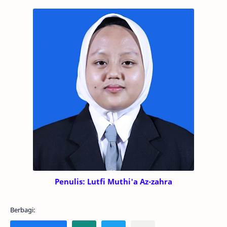
Penulis:
Lutfi Muthi'a Az-zahra