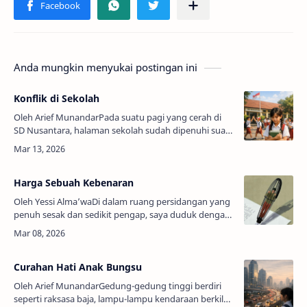
Anda mungkin menyukai postingan ini
Konflik di Sekolah
Oleh Arief MunandarPada suatu pagi yang cerah di
SD Nusantara, halaman sekolah sudah dipenuhi suara
tawa anak-anak. Mereka berlari, bermain, dan saling
menyapa sebelum bel masuk be…
Harga Sebuah Kebenaran
Oleh Yessi Alma’waDi dalam ruang persidangan yang
penuh sesak dan sedikit pengap, saya duduk dengan
tegap. Dalam pikiran, saya bergelut dengan
pertanyaan-pertanyaan yang berujung k…
Curahan Hati Anak Bungsu
Oleh Arief MunandarGedung-gedung tinggi berdiri
seperti raksasa baja, lampu-lampu kendaraan berkilat