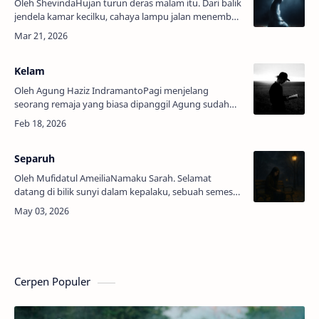
Oleh ShevindaHujan turun deras malam itu. Dari balik
jendela kamar kecilku, cahaya lampu jalan menembus
tirai tipis dan membentuk bayangan samar di
dinding. Aku duduk di tepi …
Kelam
Oleh Agung Haziz IndramantoPagi menjelang
seorang remaja yang biasa dipanggil Agung sudah
sibuk memasak air untuk membuat secangkir teh.
Agung adalah seorang pria mungil yang memil…
Separuh
Oleh Mufidatul AmeiliaNamaku Sarah. Selamat
datang di bilik sunyi dalam kepalaku, sebuah semesta
yang teranyam dari untaian halu, harapan yang
terlalu menjulang, dan riuh kenangan …
Cerpen Populer