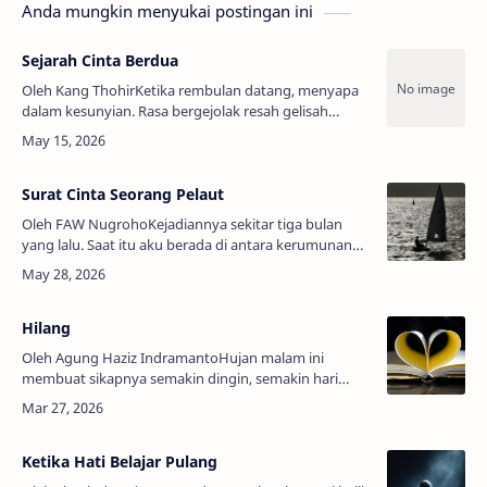
Anda mungkin menyukai postingan ini
Sejarah Cinta Berdua
Oleh Kang ThohirKetika rembulan datang, menyapa
dalam kesunyian. Rasa bergejolak resah gelisah
menebar suasana di keheningan. Diselimuti oleh
angin malam, penghantar kerinduan…
Surat Cinta Seorang Pelaut
Oleh FAW NugrohoKejadiannya sekitar tiga bulan
yang lalu. Saat itu aku berada di antara kerumunan
ketika salah seorang dari kerumunan meminta
tukang cerita yang sudah tua itu …
Hilang
Oleh Agung Haziz IndramantoHujan malam ini
membuat sikapnya semakin dingin, semakin hari
rasanya semakin yakin, senang menanti yang tak
pasti, dan suka menyakiti diri sendiri …
Ketika Hati Belajar Pulang