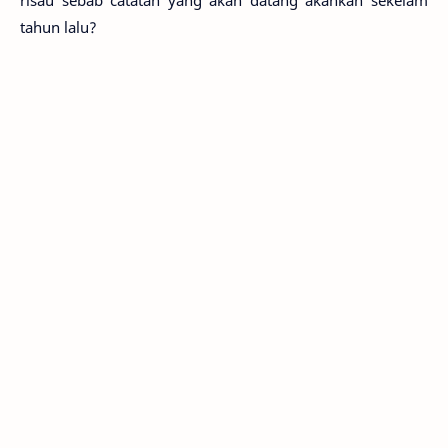
risau sebab catatan yang akan datang akankah sekelam
tahun lalu?