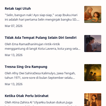
Retak tapi Utuh
"Selin, bangun nak! Ayo siap-siap," ucap Ibuku.Hari
ini adalah hari pertama Selin menginjak bangku SD.
Dengan belaian lembutnya, Ibu membangunkan Selin
dari tidurnya dengan penuh k…
Tidak Ada Tempat Pulang Selain Diri Sendiri
Oleh Ema RamadhaniHujan rintik-rintik
menggantung di langit Kota Laverra, kota yang selalu
padat oleh mahasiswa perantauan. Di sinilah Aruna
memulai hidup barunya, seorang gadis be…
Tresna Sing Ora Rampung
Oleh Afny Dwi SahiraDesa Kalimulyo, Jawa Tengah,
tahun 1971, sore-sore di bulan September selalu
berbau tanah basah dan kayu bakar. Burung-burung
prenjak pulang ke sarang di rumpun…
Ketika Otak Perlu Istirahat
Oleh Atina Zahira Al ‘UlyaAku bukan dukun.Juga