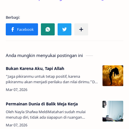
Anda mungkin menyukai postingan ini
Bukan Karena Aku, Tapi Allah
“Jaga pikiranmu untuk tetap positif, karena
pikiranmu akan menjadi perilaku dan nilai dirimu.”Di
tengah gulita malam tanpa rembulan, hening dan
menakutkan, hanya cukup berisik deng…
Permainan Dunia di Balik Meja Kerja
Oleh Nayla Shafwa MeldiMatahari sudah mulai
menutup diri, tidak ada siapapun di ruangan
sekarang, jam di dinding sudah menunjukkan pukul
20.00. Di sana Rafa tengah duduk bersama la…