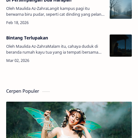
Oleh Maulida Az-ZahraLangit kampus pagi itu
berwarna biru pudar, seperti cat dinding yang pelan-
pelan luntur tetapi tetap menyimpan sisa kilau. Anisa
berjalan pelan di antara deret…
Bintang Terlupakan
Oleh Maulida Az-ZahraMalam itu, cahaya duduk di
beranda rumah kayu tua yang ia tempati bersama
kedua orang tuanya. Angin sepoi-sepoi menyentuh
wajahnya, membawa aroma tanah basah y…
Cerpen Populer